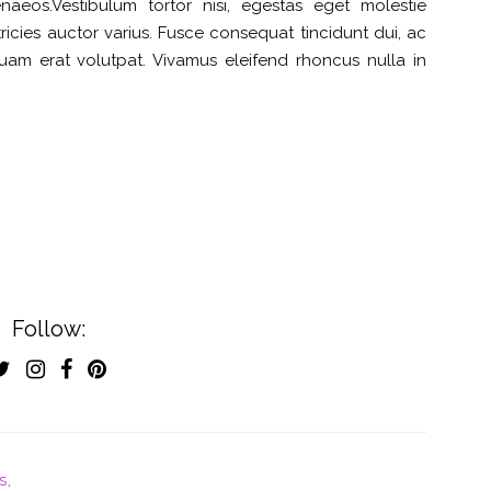
aeos.Vestibulum tortor nisi, egestas eget molestie
tricies auctor varius. Fusce consequat tincidunt dui, ac
iquam erat volutpat. Vivamus eleifend rhoncus nulla in
Follow:
S,