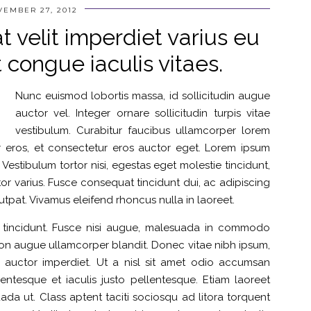
EMBER 27, 2012
t velit imperdiet varius eu
t congue iaculis vitaes.
Nunc euismod lobortis massa, id sollicitudin augue
auctor vel. Integer ornare sollicitudin turpis vitae
vestibulum. Curabitur faucibus ullamcorper lorem
r eros, et consectetur eros auctor eget. Lorem ipsum
 Vestibulum tortor nisi, egestas eget molestie tincidunt,
tor varius. Fusce consequat tincidunt dui, ac adipiscing
lutpat. Vivamus eleifend rhoncus nulla in laoreet.
incidunt. Fusce nisi augue, malesuada in commodo
l non augue ullamcorper blandit. Donec vitae nibh ipsum,
a auctor imperdiet. Ut a nisl sit amet odio accumsan
entesque et iaculis justo pellentesque. Etiam laoreet
a ut. Class aptent taciti sociosqu ad litora torquent